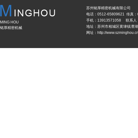
苏州铭厚精密机械有限公司
电话：0512-65809621 传真：0
手机：13913571058 联系
MING HOU
地址：苏州市相城区黄埭镇漕湖
铭厚精密机械
网址：http://www.szminghou.c